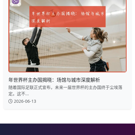
年世界杯主办国揭晓：场馆与城市深度解析
随着国际足联正式宣布，未来一届世界杯的主办国终于尘埃落
定。这不...
2026-06-13