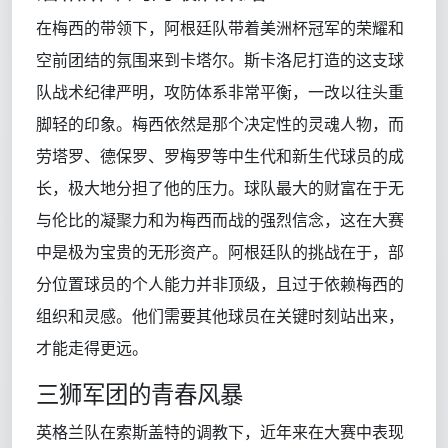
在梅西的带领下，阿根廷队带着美洲杯冠军的荣耀和
空前团结的氛围来到卡塔尔。斯卡洛尼打造的这支球
队战术纪律严明，攻防体系非常平衡，一改以往头重
脚轻的印象。梅西依然是那个决定性的灵魂人物，而
劳塔罗、德保罗、罗梅罗等中生代和新生代球员的成
长，极大地分担了他的压力。球队最大的财富在于无
与伦比的凝聚力和为梅西而战的强烈信念，这在大赛
中是极为宝贵的无形资产。阿根廷队的挑战在于，部
分位置球员的个人能力并非顶级，且过于依赖梅西的
组织和灵感。他们需要其他球员在关键时刻站出来，
才能走得更远。
三狮军团的青春风暴
英格兰队在索斯盖特的调教下，近年来在大赛中表现