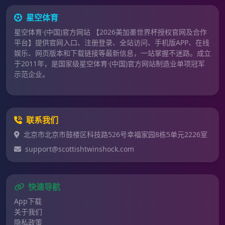
星空体育
星空体育·(中国)官方网站 【2026美加墨世界杯授权官网及合作
平台】提供官网入口、注册登录、全站访问、手机版APP、在线
娱乐、网页版本和下载链接等最新信息，一站掌握不迷路。成立
于2011年，是国家级星空体育·(中国)官方网站制造业单项冠军
示范企业。
联系我们
北京市北京市鼓楼区科技路526号幸福家园8栋5单元2226室
support@scottishtwinshock.com
快速导航
App下载
关于我们
隐私政策