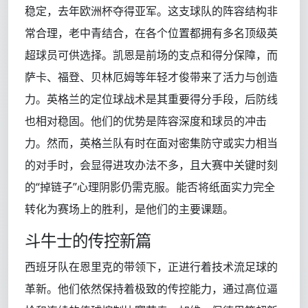
稳定，去年欧洲杯夺得亚军。这支球队的阵容结构非
常合理，老中青结合，在各个位置都拥有多名顶级英
超球员可供选择。凯恩是前场的支点和得分保障，而
萨卡、福登、贝林厄姆等年轻才俊带来了活力与创造
力。英格兰的定位球战术是其重要得分手段，后防线
也相对稳固。他们的优势是阵容深度和球员的冲击
力。然而，英格兰队有时在面对密集防守或实力相当
的对手时，会显得进攻办法不多，且大赛中关键时刻
的“掉链子”心理阴影仍需克服。能否将纸面实力完全
转化为赛场上的胜利，是他们的主要课题。
斗牛士的传控新篇
西班牙队在恩里克的带领下，正进行着技术流足球的
革新。他们依然保持着极致的传控能力，通过高位逼