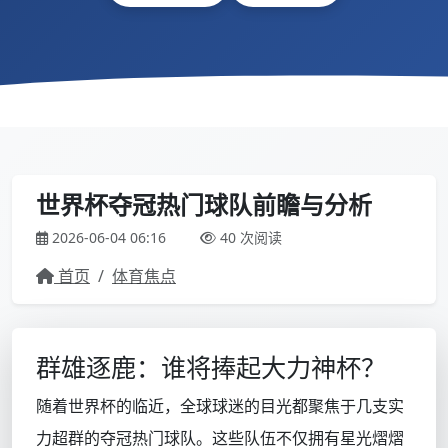
世界杯夺冠热门球队前瞻与分析
2026-06-04 06:16
40 次阅读
首页
/
体育焦点
群雄逐鹿：谁将捧起大力神杯？
随着世界杯的临近，全球球迷的目光都聚焦于几支实
力超群的夺冠热门球队。这些队伍不仅拥有星光熠熠